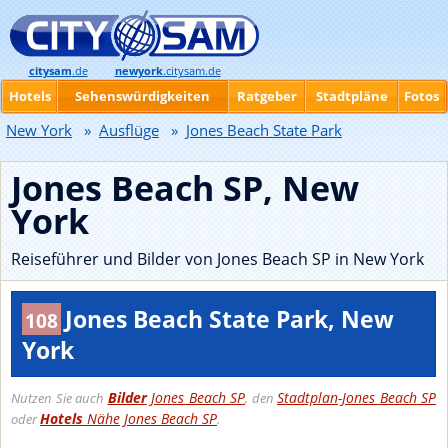
citysam
.de
newyork
.citysam.de
Hotels
Sehenswürdigkeiten
Ratgeber
Stadtpläne
Fotos
New York
»
Ausflüge
»
Jones Beach State Park
Jones Beach SP, New
York
Reiseführer und Bilder von Jones Beach SP in New York
Jones Beach State Park, New
108
York
Bilder
Jones Beach SP
Stadtplan-Jones Beach SP
Nutzen Sie auch
, den
Hotels
Nähe Jones Beach SP
oder
.