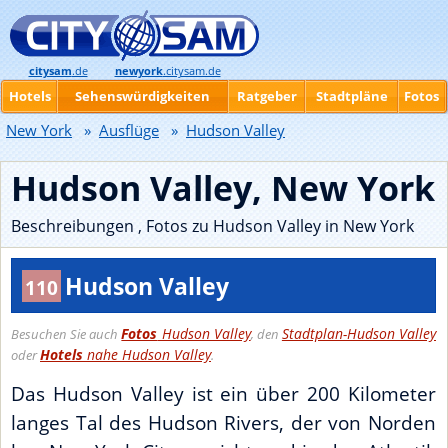
citysam
.de
newyork
.citysam.de
Hotels
Sehenswürdigkeiten
Ratgeber
Stadtpläne
Fotos
New York
»
Ausflüge
»
Hudson Valley
Hudson Valley, New York
Beschreibungen , Fotos zu Hudson Valley in New York
Hudson Valley
110
Fotos
Hudson Valley
Stadtplan-Hudson Valley
Besuchen Sie auch
, den
Hotels
nahe Hudson Valley
oder
.
Das Hudson Valley ist ein über 200 Kilometer
langes Tal des Hudson Rivers, der von Norden