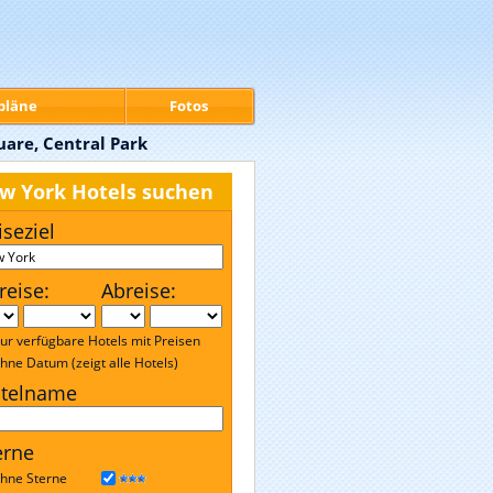
pläne
Fotos
uare, Central Park
w York Hotels suchen
iseziel
reise:
Abreise:
ur verfügbare Hotels mit Preisen
hne Datum (zeigt alle Hotels)
telname
erne
hne Sterne