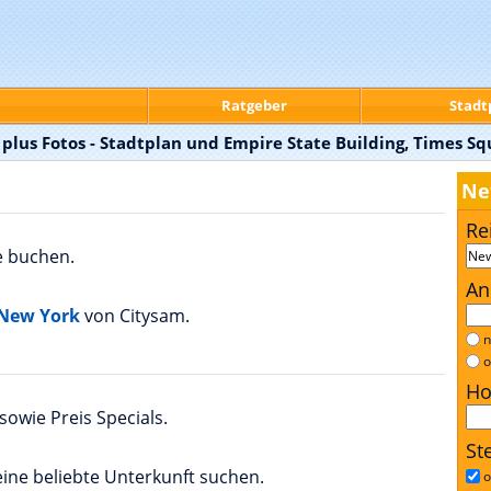
Ratgeber
Stadt
 plus Fotos - Stadtplan und Empire State Building, Times Sq
Ne
Re
e buchen.
An
 New York
von Citysam.
n
o
Ho
sowie Preis Specials.
St
ine beliebte Unterkunft suchen.
o