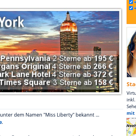
Sta
Virt
inkl
Seh
mit
 unter dem Namen "Miss Liberty" bekannt ...
e
.