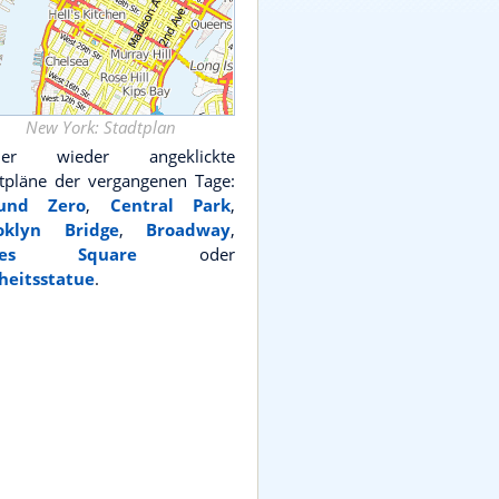
New York: Stadtplan
er wieder angeklickte
tpläne der vergangenen Tage:
und Zero
,
Central Park
,
oklyn Bridge
,
Broadway
,
mes Square
oder
heitsstatue
.