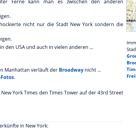
iter Ferne kann man es zwischen den anderen
igen.
hockierte nicht nur die Stadt New York sondern die
igen.
Imm
in den USA und auch in vielen anderen ...
Stad
Gro
Bro
Ti
in Manhattan verläuft der
Broadway
nicht ...
Frei
Fotos
.
ung New York Times den Times Tower auf der 43rd Street
erkünfte in New York: