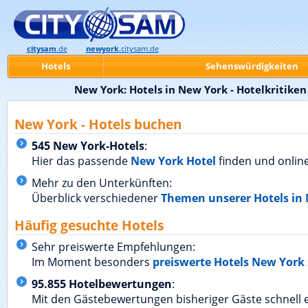
citysam
.de
newyork
.citysam.de
Hotels
Sehenswürdigkeiten
New York: Hotels in New York - Hotelkritiken
New York - Hotels buchen
545 New York-Hotels
:
Hier das passende
New York Hotel
finden und onlin
Mehr zu den Unterkünften:
Überblick verschiedener
Themen unserer Hotels in
Häufig gesuchte Hotels
Sehr preiswerte Empfehlungen:
Im Moment besonders
preiswerte Hotels New York
95.855 Hotelbewertungen
:
Mit den Gästebewertungen bisheriger Gäste schnell e