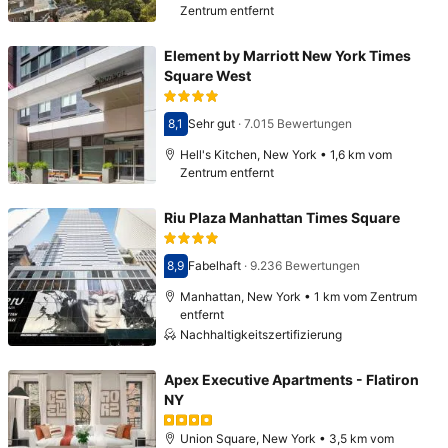
Zentrum entfernt
Element by Marriott New York Times
Square West
8,1
Sehr gut
·
7.015 Bewertungen
Bewertet mit 8,1
Hell's Kitchen, New York • 1,6 km vom
Zentrum entfernt
Riu Plaza Manhattan Times Square
8,9
Fabelhaft
·
9.236 Bewertungen
Bewertet mit 8,9
Manhattan, New York • 1 km vom Zentrum
entfernt
Nachhaltigkeitszertifizierung
Apex Executive Apartments - Flatiron
NY
Union Square, New York • 3,5 km vom