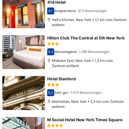
414 Hotel
6,1
Ansprechend
·
673 Bewertungen
Bewertet mit 6,1
Hell's Kitchen, New York • 1,1 km vom Zentrum
entfernt
Hilton Club The Central at 5th New York
9,3
Hervorragend
·
1.286 Bewertungen
Bewertet mit 9,3
Midtown East, New York • 1,3 km vom
Zentrum entfernt
Hotel Stanford
8,2
Sehr gut
·
1.475 Bewertungen
Bewertet mit 8,2
Manhattan, New York • 2,3 km vom Zentrum
entfernt
M Social Hotel New York Times Square