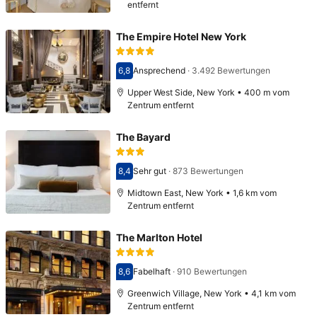
entfernt
The Empire Hotel New York
6,8
Ansprechend
·
3.492 Bewertungen
Bewertet mit 6,8
Upper West Side, New York • 400 m vom
Zentrum entfernt
The Bayard
8,4
Sehr gut
·
873 Bewertungen
Bewertet mit 8,4
Midtown East, New York • 1,6 km vom
Zentrum entfernt
The Marlton Hotel
8,6
Fabelhaft
·
910 Bewertungen
Bewertet mit 8,6
Greenwich Village, New York • 4,1 km vom
Zentrum entfernt