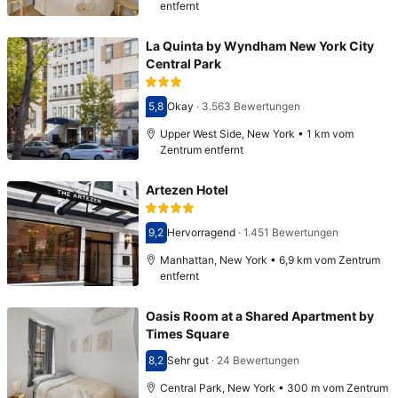
entfernt
La Quinta by Wyndham New York City
Central Park
5,8
Okay
·
3.563 Bewertungen
Bewertet mit 5,8
Upper West Side, New York • 1 km vom
Zentrum entfernt
Artezen Hotel
9,2
Hervorragend
·
1.451 Bewertungen
Bewertet mit 9,2
Manhattan, New York • 6,9 km vom Zentrum
entfernt
Oasis Room at a Shared Apartment by
Times Square
8,2
Sehr gut
·
24 Bewertungen
Bewertet mit 8,2
Central Park, New York • 300 m vom Zentrum