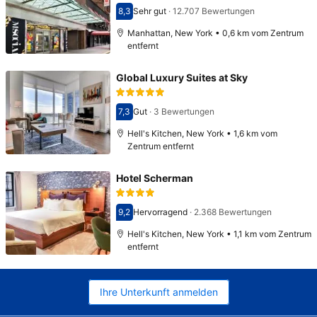
8,3
Sehr gut
·
12.707 Bewertungen
Bewertet mit 8,3
Manhattan, New York • 0,6 km vom Zentrum
entfernt
Global Luxury Suites at Sky
7,3
Gut
·
3 Bewertungen
Bewertet mit 7,3
Hell's Kitchen, New York • 1,6 km vom
Zentrum entfernt
Hotel Scherman
9,2
Hervorragend
·
2.368 Bewertungen
Bewertet mit 9,2
Hell's Kitchen, New York • 1,1 km vom Zentrum
entfernt
Ihre Unterkunft anmelden