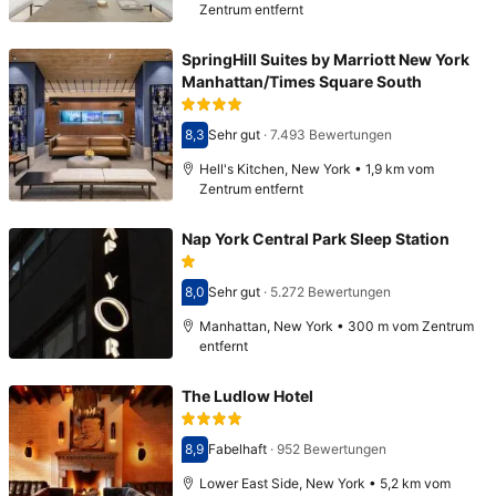
Zentrum entfernt
SpringHill Suites by Marriott New York
Manhattan/Times Square South
8,3
Sehr gut
·
7.493 Bewertungen
Bewertet mit 8,3
Hell's Kitchen, New York • 1,9 km vom
Zentrum entfernt
Nap York Central Park Sleep Station
8,0
Sehr gut
·
5.272 Bewertungen
Bewertet mit 8,0
Manhattan, New York • 300 m vom Zentrum
entfernt
The Ludlow Hotel
8,9
Fabelhaft
·
952 Bewertungen
Bewertet mit 8,9
Lower East Side, New York • 5,2 km vom