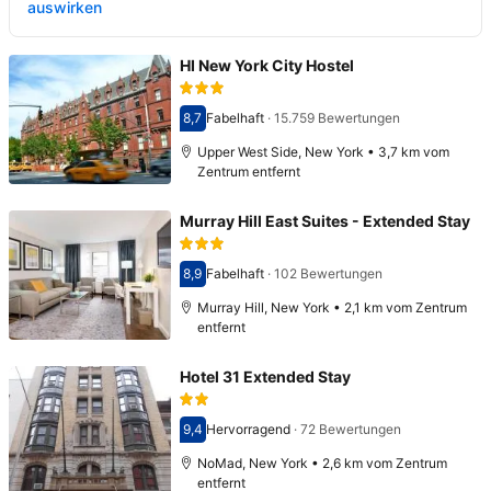
auswirken
HI New York City Hostel
8,7
Fabelhaft
·
15.759 Bewertungen
Bewertet mit 8,7
Upper West Side, New York • 3,7 km vom
Zentrum entfernt
Murray Hill East Suites - Extended Stay
8,9
Fabelhaft
·
102 Bewertungen
Bewertet mit 8,9
Murray Hill, New York • 2,1 km vom Zentrum
entfernt
Hotel 31 Extended Stay
9,4
Hervorragend
·
72 Bewertungen
Bewertet mit 9,4
NoMad, New York • 2,6 km vom Zentrum
entfernt