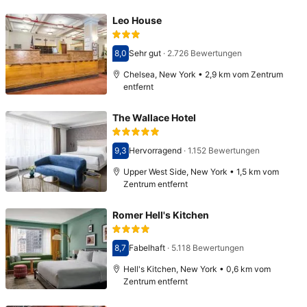
Leo House
8,0
Sehr gut
·
2.726 Bewertungen
Bewertet mit 8,0
Chelsea, New York • 2,9 km vom Zentrum
entfernt
The Wallace Hotel
9,3
Hervorragend
·
1.152 Bewertungen
Bewertet mit 9,3
Upper West Side, New York • 1,5 km vom
Zentrum entfernt
Romer Hell's Kitchen
8,7
Fabelhaft
·
5.118 Bewertungen
Bewertet mit 8,7
Hell's Kitchen, New York • 0,6 km vom
Zentrum entfernt