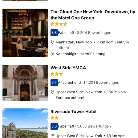
The Cloud One New York-Downtown, by
the Motel One Group
8,8
Fabelhaft
·
8.204 Bewertungen
Bewertet mit 8,8
Manhattan, New York • 7 km vom Zentrum
entfernt
Nachhaltigkeitszertifizierung
West Side YMCA
6,7
Ansprechend
·
14.201 Bewertungen
Bewertet mit 6,7
Upper West Side, New York • 350 m vom
Zentrum entfernt
Riverside Tower Hotel
8,6
Fabelhaft
·
5.653 Bewertungen
Bewertet mit 8,6
Upper West Side, New York • 1,9 km vom