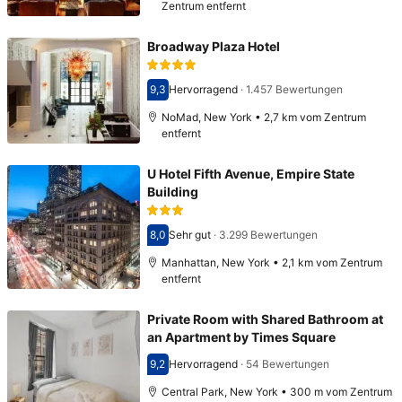
Zentrum entfernt
Broadway Plaza Hotel
9,3
Hervorragend
·
1.457 Bewertungen
Bewertet mit 9,3
NoMad, New York • 2,7 km vom Zentrum
entfernt
U Hotel Fifth Avenue, Empire State
Building
8,0
Sehr gut
·
3.299 Bewertungen
Bewertet mit 8,0
Manhattan, New York • 2,1 km vom Zentrum
entfernt
Private Room with Shared Bathroom at
an Apartment by Times Square
9,2
Hervorragend
·
54 Bewertungen
Bewertet mit 9,2
Central Park, New York • 300 m vom Zentrum