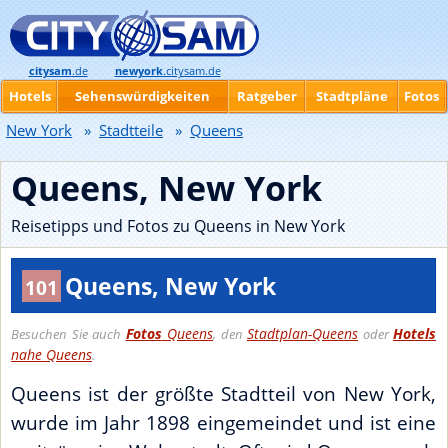
citysam
.de
newyork
.citysam.de
Hotels
Sehenswürdigkeiten
Ratgeber
Stadtpläne
Fotos
New York
»
Stadtteile
»
Queens
Queens, New York
Reisetipps und Fotos zu Queens in New York
Queens, New York
101
Fotos
Queens
Stadtplan-Queens
Hotels
Besuchen Sie auch
, den
oder
nahe Queens
.
Queens ist der größte Stadtteil von New York,
wurde im Jahr 1898 eingemeindet und ist eine