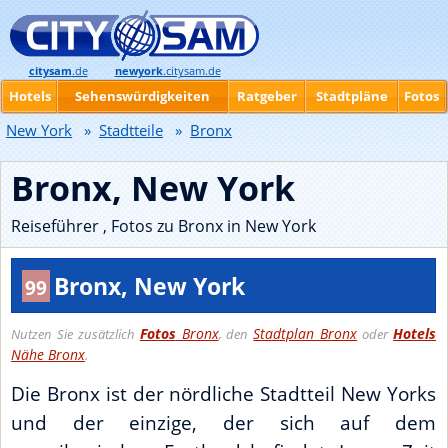
citysam
.de
newyork
.citysam.de
Hotels
Sehenswürdigkeiten
Ratgeber
Stadtpläne
Fotos
New York
»
Stadtteile
»
Bronx
Bronx, New York
Reiseführer , Fotos zu Bronx in New York
Bronx, New York
99
Fotos
Bronx
Stadtplan Bronx
Hotels
Nutzen Sie zusätzlich
, den
oder
Nähe Bronx
.
Die Bronx ist der nördliche Stadtteil New Yorks
und der einzige, der sich auf dem