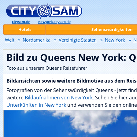
citysam
.de
newyork
.citysam.de
Hotels
Sehenswürdigkeiten
Welt
»
Nordamerika
»
Vereinigte Staaten
»
New York
»
N
Bild zu Queens New York: 
Foto aus unserem Queens Reiseführer
Bildansichten sowie weitere Bildmotive aus dem Reis
Fotografien von der Sehenswürdigkeit Queens - Jetzt find
weitere
Bildaufnahmen von New York.
Sehen Sie hier au
Unterkünften in New York
und verwenden Sie den onlin