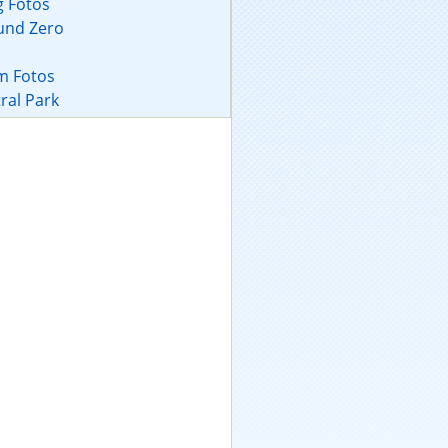
g Fotos
und Zero
 Fotos
ral Park