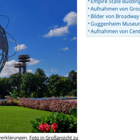
Empire State Buildin
Aufnahmen von Gro
Bilder von Broadway
Guggenheim Museum
Aufnahmen von Cent
zerklärungen.
Foto in Großansicht zu