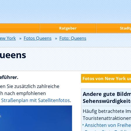
Ratgeber
Stadt
ew York
»
Fotos Queens
»
Foto: Queens
Queens
eführer.
Fotos von New York 
en Sie zusätzlich zahlreiche
ch nach empfohlenen
Andere gute Bild
e
Straßenplan mit Satellitenfotos
.
Sehenswürdigkei
Häufig betrachtete I
Touristenattraktionen
Ansichten von Freihe