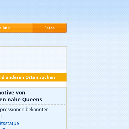
pläne
Fotos
und anderen Orten suchen
motive von
ten nahe Queens
mpressionen bekannter
:
itsstatue