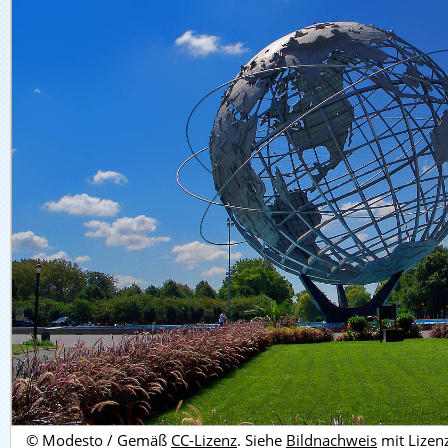
© Modesto / Gemäß
CC-Lizenz
. Siehe
Bildnachweis
mit Lizen