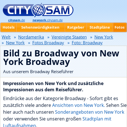
citysam
.de
newyork
.citysam.de
Hotels
Sehenswürdigkeiten
Ratgeber
Stadtpläne
Fotos
Welt
»
Nordamerika
»
Vereinigte Staaten
»
New York
»
New York
»
Fotos Broadway
»
Foto: Broadway
Bild zu Broadway von New
York Broadway
Aus unserem Broadway Reiseführer
Impressionen von New York und zusätzliche
Impressionen aus dem Reiseführer.
Eindrücke aus der Kategorie Broadway - Sofort gibt es
zusätzlich viele andere
Ansichten von New York.
Sehen Sie
hier auch nach unseren
Sonderangeboten von New York
oder verwenden Sie unseren großen
Stadtplan mit
Luftaufnahmen
.