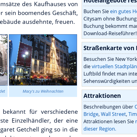
Hotelangebote res
 Umsätze des Kaufhauses von
Buchen Sie
ein gutes 
ber sein boomendes Geschäft,
Citysam ohne Buchung
 Gebäude ausdehnte, freuen.
Buchung bekommt man 
Download-Reiseführer!
Straßenkarte von
Besuchen Sie New Yor
die
virtuellen Stadtplä
Luftbild findet man int
Sehenswürdigkeiten un
det
Macy's zu Weihnachten
Attraktionen
Beschreibungen über
C
bekannt für verschiedene
Bridge
,
Wall Street
,
Tim
ste Einzelhändler, der eine
Attraktionen lesen Sie
garet Getchell ging so in die
dieser Region.