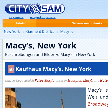
citysam
.de
newyork
.citysam.de
Hotels
Sehenswürdigkeiten
New York
»
Garment District
»
Macy´s
Macy’s, New York
Beschreibungen und Bilder zu Macy’s in New York
Kaufhaus Macy’s, New York
50
Fotos
Macy’s
Stadtplan Macy’s
Hote
Nutzen Sie zusätzlich
, unseren
und
Macy’s i
Welt und
Broadwa