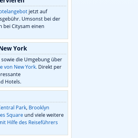
ervieren
Hotelangebot
jetzt auf
sgebühr. Umsonst bei der
bei Citysam einen
 New York
k sowie die Umgebung über
ne von New York.
Direkt per
eressante
d Hotels.
entral Park
,
Brooklyn
es Square
und viele weitere
mit Hilfe des Reiseführers