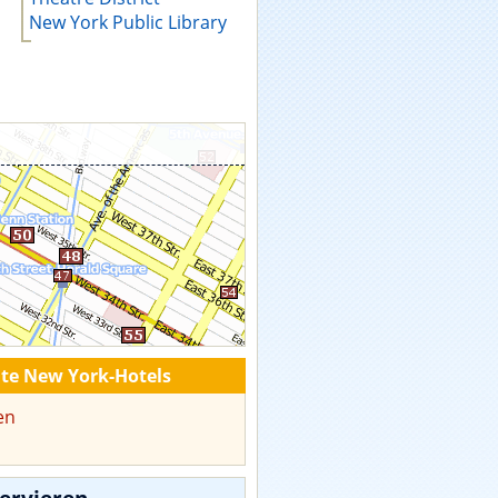
New York Public Library
te New York-Hotels
en