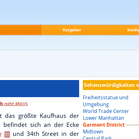
Ratgeber
Stadt
Sehenswürdigkeiten 
Freiheitsstatue und
ls
nahe Macy’s
.
Umgebung
World Trade Center
st das größte Kaufhaus der
Lower Manhattan
 befindet sich an der Ecke
Garment District
Midtown
y
und 34th Street in der
51
Central Park