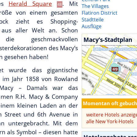
es
Herald Square
. Mit
48
The Villages
Größe von einem gesamten
Flatiron District
Stadtteile
lock zieht es Shopping-
Ausflüge
aus aller Welt an. Schon
 die geschmackvollen
Macy’s-Stadtplan
sterdekorationen des Macy’s
 gesehen haben!
et wurde das gigantische
 im Jahr 1858 von Rowland
Macy – Damals war das
hmen R.H. Macy & Company
Momentan oft gebuch
einem kleinen Laden an der
h Street und 6th Avenue in
weitere Hotels anzeig
alle New York-Hotels
n untergebracht. Mit dem
rn als Symbol – diesen hatte