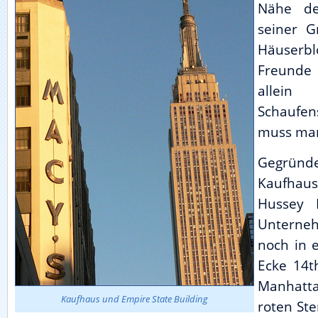
Nähe d
seiner 
Häuserb
Freunde 
allein
Schaufen
muss man
Gegründ
Kaufhaus
Hussey 
Unterne
noch in 
Ecke 14t
Manhatta
Kaufhaus und Empire State Building
roten Ste