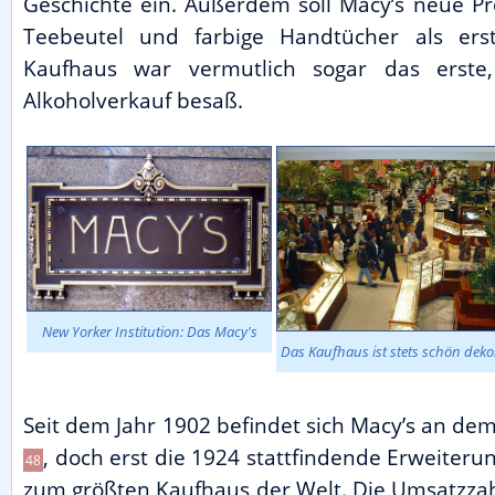
Geschichte ein. Außerdem soll Macy’s neue P
Teebeutel und farbige Handtücher als ers
Kaufhaus war vermutlich sogar das erste
Alkoholverkauf besaß.
New Yorker Institution: Das Macy's
Das Kaufhaus ist stets schön dekor
Seit dem Jahr 1902 befindet sich Macy’s an d
, doch erst die 1924 stattfindende Erweiter
48
zum größten Kaufhaus der Welt. Die Umsatzza