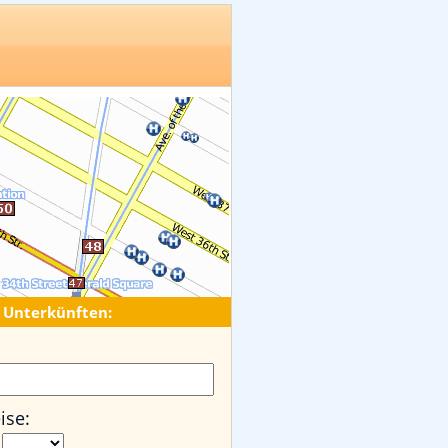
 Unterkünften:
ise: