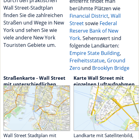
Durch den praktischen
entfernt findet man
Wall Street-Stadtplan
berühmte Plätzen wie
finden Sie die zahlreichen
Financial District
,
Wall
Straßen und Wege in New
Street
sowie
Federal
York und sehen Sie wie
Reserve Bank of New
viele andere New York
York
. Sehenswert sind
Touristen Gebiete um.
folgende Landkarten:
Empire State Building
,
Freiheitsstatue
,
Ground
Zero
und
Brooklyn Bridge
Straßenkarte - Wall Street
Karte Wall Street mit
mit unterschiedlichen
einzelnen Luftaufnahmen
Detailstufen
Wall Street Stadtplan mit
Landkarte mit Satellitenbild,