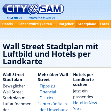
citysam
.de
newyork
.citysam.de
Hotels
Sehenswürdigkeiten
Ratgeber
Stadtpläne
Fotos
Wall Street Stadtplan mit
Luftbild und Hotels per
Landkarte
Wall Street
Mehr über Wall
Hotels per
Stadtplan
Street
Landkarte
suchen
Beweglicher
Tipps zu
Jetzt ein
Wall Street
Financial
passendes
Stadtplan mit
District
Hotel in New
Luftaufnahmen
Unterkünfte in
York
der
der Umgebung