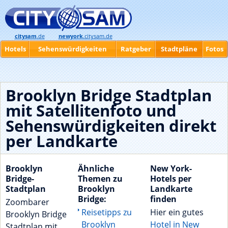
citysam
.de
newyork
.citysam.de
Hotels
Sehenswürdigkeiten
Ratgeber
Stadtpläne
Fotos
Brooklyn Bridge Stadtplan
mit Satellitenfoto und
Sehenswürdigkeiten direkt
per Landkarte
Brooklyn
Ähnliche
New York-
Bridge-
Themen zu
Hotels per
Stadtplan
Brooklyn
Landkarte
Bridge:
finden
Zoombarer
Reisetipps zu
Hier ein gutes
Brooklyn Bridge
Brooklyn
Hotel in New
Stadtplan mit