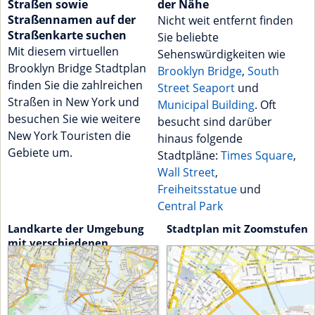
Straßen sowie
der Nähe
Straßennamen auf der
Nicht weit entfernt finden
Straßenkarte suchen
Sie beliebte
Mit diesem virtuellen
Sehenswürdigkeiten wie
Brooklyn Bridge Stadtplan
Brooklyn Bridge
,
South
finden Sie die zahlreichen
Street Seaport
und
Straßen in New York und
Municipal Building
. Oft
besuchen Sie wie weitere
besucht sind darüber
New York Touristen die
hinaus folgende
Gebiete um.
Stadtpläne:
Times Square
,
Wall Street
,
Freiheitsstatue
und
Central Park
Landkarte der Umgebung
Stadtplan mit Zoomstufen
mit verschiedenen
Attraktionen