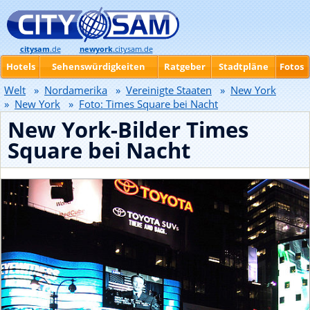
citysam
.de
newyork
.citysam.de
Hotels
Sehenswürdigkeiten
Ratgeber
Stadtpläne
Fotos
Welt
»
Nordamerika
»
Vereinigte Staaten
»
New York
»
New York
»
Foto: Times Square bei Nacht
New York-Bilder Times
Square bei Nacht