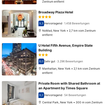
Zentrum entfernt
Broadway Plaza Hotel
9,3
Hervorragend
·
1.458 Bewertungen
Bewertet mit 9,3
NoMad, New York • 2,7 km vom Zentrum
entfernt
U Hotel Fifth Avenue, Empire State
Building
8,0
Sehr gut
·
3.296 Bewertungen
Bewertet mit 8,0
Manhattan, New York • 2,1 km vom Zentrum
entfernt
Private Room with Shared Bathroom at
an Apartment by Times Square
9,2
Hervorragend
·
54 Bewertungen
Bewertet mit 9,2
Central Park, New York • 300 m vom Zentrum