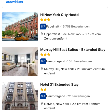
auswirken
HI New York City Hostel
8,7
Fabelhaft
·
15.758 Bewertungen
Bewertet mit 8,7
Upper West Side, New York • 3,7 km vom
Zentrum entfernt
Murray Hill East Suites - Extended Stay
9,0
Hervorragend
·
104 Bewertungen
Bewertet mit 9,0
Murray Hill, New York • 2,1 km vom Zentrum
entfernt
Hotel 31 Extended Stay
9,4
Hervorragend
·
72 Bewertungen
Bewertet mit 9,4
NoMad, New York • 2,6 km vom Zentrum
entfernt