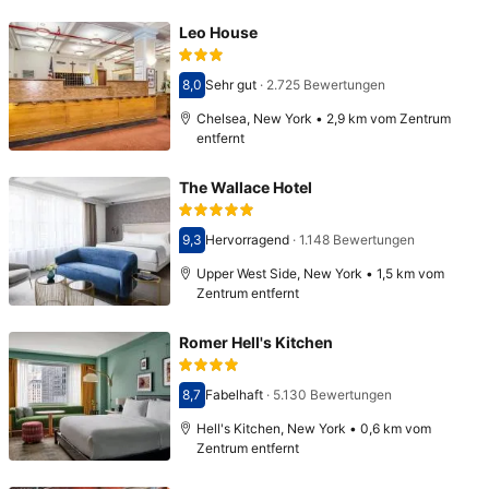
Leo House
8,0
Sehr gut
·
2.725 Bewertungen
Bewertet mit 8,0
Chelsea, New York • 2,9 km vom Zentrum
entfernt
The Wallace Hotel
9,3
Hervorragend
·
1.148 Bewertungen
Bewertet mit 9,3
Upper West Side, New York • 1,5 km vom
Zentrum entfernt
Romer Hell's Kitchen
8,7
Fabelhaft
·
5.130 Bewertungen
Bewertet mit 8,7
Hell's Kitchen, New York • 0,6 km vom
Zentrum entfernt