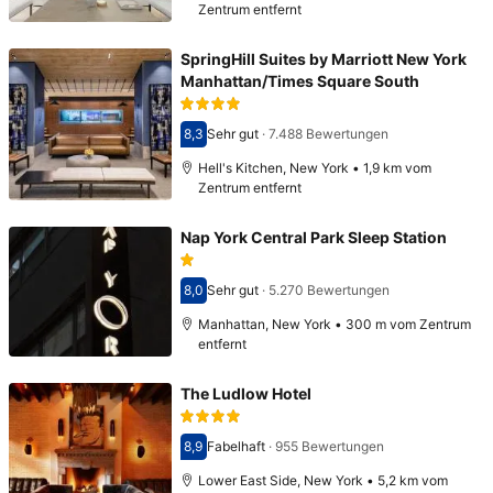
Zentrum entfernt
SpringHill Suites by Marriott New York
Manhattan/Times Square South
8,3
Sehr gut
·
7.488 Bewertungen
Bewertet mit 8,3
Hell's Kitchen, New York • 1,9 km vom
Zentrum entfernt
Nap York Central Park Sleep Station
8,0
Sehr gut
·
5.270 Bewertungen
Bewertet mit 8,0
Manhattan, New York • 300 m vom Zentrum
entfernt
The Ludlow Hotel
8,9
Fabelhaft
·
955 Bewertungen
Bewertet mit 8,9
Lower East Side, New York • 5,2 km vom