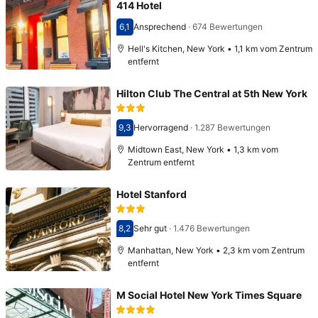
414 Hotel
6,1
Ansprechend
·
674 Bewertungen
Bewertet mit 6,1
Hell's Kitchen, New York • 1,1 km vom Zentrum
entfernt
Hilton Club The Central at 5th New York
9,3
Hervorragend
·
1.287 Bewertungen
Bewertet mit 9,3
Midtown East, New York • 1,3 km vom
Zentrum entfernt
Hotel Stanford
8,2
Sehr gut
·
1.476 Bewertungen
Bewertet mit 8,2
Manhattan, New York • 2,3 km vom Zentrum
entfernt
M Social Hotel New York Times Square