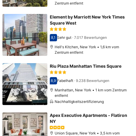
Zentrum entfernt
Element by Marriott New York Times
Square West
8,1
Sehr gut
·
7.017 Bewertungen
Bewertet mit 8,1
Hell's Kitchen, New York • 1,6 km vom
Zentrum entfernt
Riu Plaza Manhattan Times Square
8,9
Fabelhaft
·
9.238 Bewertungen
Bewertet mit 8,9
Manhattan, New York • 1 km vom Zentrum
entfernt
Nachhaltigkeitszertifizierung
Apex Executive Apartments - Flatiron
NY
Union Square, New York • 3,5 km vom