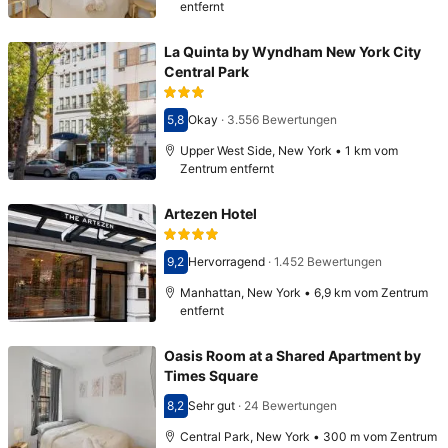
entfernt
La Quinta by Wyndham New York City
Central Park
5,8
Okay
·
3.556 Bewertungen
Bewertet mit 5,8
Upper West Side, New York • 1 km vom
Zentrum entfernt
Artezen Hotel
9,2
Hervorragend
·
1.452 Bewertungen
Bewertet mit 9,2
Manhattan, New York • 6,9 km vom Zentrum
entfernt
Oasis Room at a Shared Apartment by
Times Square
8,2
Sehr gut
·
24 Bewertungen
Bewertet mit 8,2
Central Park, New York • 300 m vom Zentrum