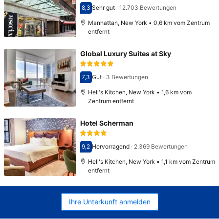
8,3
Sehr gut
·
12.703 Bewertungen
Bewertet mit 8,3
Manhattan, New York • 0,6 km vom Zentrum
entfernt
Global Luxury Suites at Sky
7,3
Gut
·
3 Bewertungen
Bewertet mit 7,3
Hell's Kitchen, New York • 1,6 km vom
Zentrum entfernt
Hotel Scherman
9,2
Hervorragend
·
2.369 Bewertungen
Bewertet mit 9,2
Hell's Kitchen, New York • 1,1 km vom Zentrum
entfernt
Ihre Unterkunft anmelden