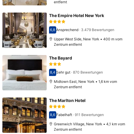
entfernt
The Empire Hotel New York
6,8
Ansprechend
·
3.479 Bewertungen
Bewertet mit 6,8
Upper West Side, New York • 400 m vom
Zentrum entfernt
The Bayard
8,4
Sehr gut
·
870 Bewertungen
Bewertet mit 8,4
Midtown East, New York • 1,6 km vom
Zentrum entfernt
The Marlton Hotel
8,6
Fabelhaft
·
911 Bewertungen
Bewertet mit 8,6
Greenwich Village, New York • 4,1 km vom
Zentrum entfernt