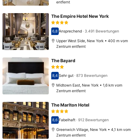
entfernt
The Empire Hotel New York
6,8
Ansprechend
·
3.491 Bewertungen
Bewertet mit 6,8
Upper West Side, New York • 400 m vom
Zentrum entfernt
The Bayard
8,4
Sehr gut
·
873 Bewertungen
Bewertet mit 8,4
Midtown East, New York • 1,6 km vom
Zentrum entfernt
The Marlton Hotel
8,6
Fabelhaft
·
912 Bewertungen
Bewertet mit 8,6
Greenwich Village, New York • 4,1 km vom
Zentrum entfernt