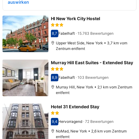
auswirken
HI New York City Hostel
8,7
Fabelhaft
·
15.763 Bewertungen
Bewertet mit 8,7
Upper West Side, New York • 3,7 km vom
Zentrum entfernt
Murray Hill East Suites - Extended Stay
8,9
Fabelhaft
·
103 Bewertungen
Bewertet mit 8,9
Murray Hill, New York • 2,1 km vom Zentrum
entfernt
Hotel 31 Extended Stay
9,4
Hervorragend
·
72 Bewertungen
Bewertet mit 9,4
NoMad, New York • 2,6 km vom Zentrum
entfernt