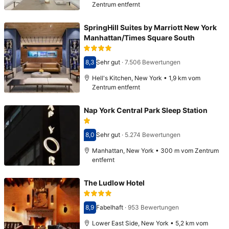
Zentrum entfernt
SpringHill Suites by Marriott New York
Manhattan/Times Square South
8,3
Sehr gut
·
7.506 Bewertungen
Bewertet mit 8,3
Hell's Kitchen, New York • 1,9 km vom
Zentrum entfernt
Nap York Central Park Sleep Station
8,0
Sehr gut
·
5.274 Bewertungen
Bewertet mit 8,0
Manhattan, New York • 300 m vom Zentrum
entfernt
The Ludlow Hotel
8,9
Fabelhaft
·
953 Bewertungen
Bewertet mit 8,9
Lower East Side, New York • 5,2 km vom