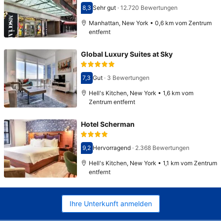
8,3
Sehr gut
·
12.720 Bewertungen
Bewertet mit 8,3
Manhattan, New York • 0,6 km vom Zentrum
entfernt
Global Luxury Suites at Sky
7,3
Gut
·
3 Bewertungen
Bewertet mit 7,3
Hell's Kitchen, New York • 1,6 km vom
Zentrum entfernt
Hotel Scherman
9,2
Hervorragend
·
2.368 Bewertungen
Bewertet mit 9,2
Hell's Kitchen, New York • 1,1 km vom Zentrum
entfernt
Ihre Unterkunft anmelden