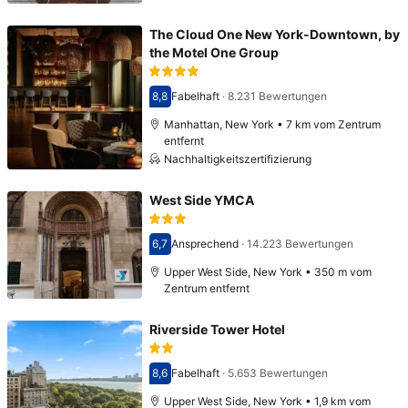
The Cloud One New York-Downtown, by
the Motel One Group
8,8
Fabelhaft
·
8.231 Bewertungen
Bewertet mit 8,8
Manhattan, New York • 7 km vom Zentrum
entfernt
Nachhaltigkeitszertifizierung
West Side YMCA
6,7
Ansprechend
·
14.223 Bewertungen
Bewertet mit 6,7
Upper West Side, New York • 350 m vom
Zentrum entfernt
Riverside Tower Hotel
8,6
Fabelhaft
·
5.653 Bewertungen
Bewertet mit 8,6
Upper West Side, New York • 1,9 km vom