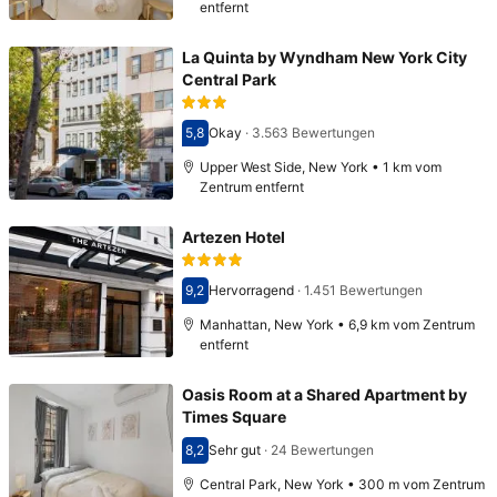
entfernt
La Quinta by Wyndham New York City
Central Park
5,8
Okay
·
3.563 Bewertungen
Bewertet mit 5,8
Upper West Side, New York • 1 km vom
Zentrum entfernt
Artezen Hotel
9,2
Hervorragend
·
1.451 Bewertungen
Bewertet mit 9,2
Manhattan, New York • 6,9 km vom Zentrum
entfernt
Oasis Room at a Shared Apartment by
Times Square
8,2
Sehr gut
·
24 Bewertungen
Bewertet mit 8,2
Central Park, New York • 300 m vom Zentrum