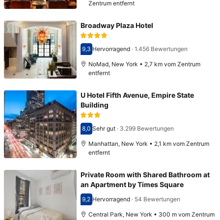
Zentrum entfernt
Broadway Plaza Hotel
9,3
Hervorragend
·
1.456 Bewertungen
Bewertet mit 9,3
NoMad, New York • 2,7 km vom Zentrum
entfernt
U Hotel Fifth Avenue, Empire State
Building
8,0
Sehr gut
·
3.299 Bewertungen
Bewertet mit 8,0
Manhattan, New York • 2,1 km vom Zentrum
entfernt
Private Room with Shared Bathroom at
an Apartment by Times Square
9,2
Hervorragend
·
54 Bewertungen
Bewertet mit 9,2
Central Park, New York • 300 m vom Zentrum