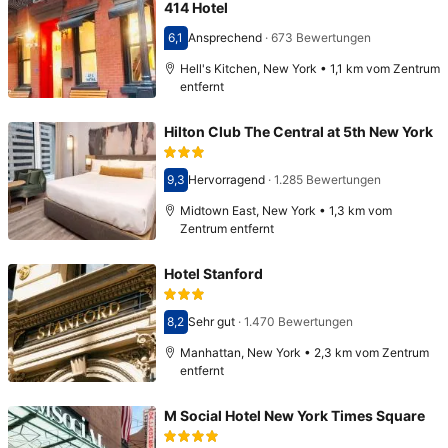
414 Hotel
6,1
Ansprechend
·
673 Bewertungen
Bewertet mit 6,1
Hell's Kitchen, New York • 1,1 km vom Zentrum
entfernt
Hilton Club The Central at 5th New York
9,3
Hervorragend
·
1.285 Bewertungen
Bewertet mit 9,3
Midtown East, New York • 1,3 km vom
Zentrum entfernt
Hotel Stanford
8,2
Sehr gut
·
1.470 Bewertungen
Bewertet mit 8,2
Manhattan, New York • 2,3 km vom Zentrum
entfernt
M Social Hotel New York Times Square