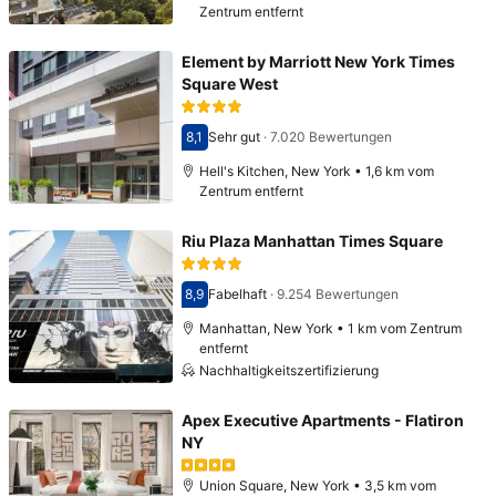
Zentrum entfernt
Element by Marriott New York Times
Square West
8,1
Sehr gut
·
7.020 Bewertungen
Bewertet mit 8,1
Hell's Kitchen, New York • 1,6 km vom
Zentrum entfernt
Riu Plaza Manhattan Times Square
8,9
Fabelhaft
·
9.254 Bewertungen
Bewertet mit 8,9
Manhattan, New York • 1 km vom Zentrum
entfernt
Nachhaltigkeitszertifizierung
Apex Executive Apartments - Flatiron
NY
Union Square, New York • 3,5 km vom