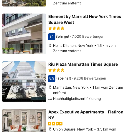
Zentrum entfernt
Element by Marriott New York Times
Square West
8,1
Sehr gut
·
7.020 Bewertungen
Bewertet mit 8,1
Hell's Kitchen, New York • 1,6 km vom
Zentrum entfernt
Riu Plaza Manhattan Times Square
8,9
Fabelhaft
·
9.238 Bewertungen
Bewertet mit 8,9
Manhattan, New York • 1 km vom Zentrum
entfernt
Nachhaltigkeitszertifizierung
Apex Executive Apartments - Flatiron
NY
Union Square, New York • 3,5 km vom