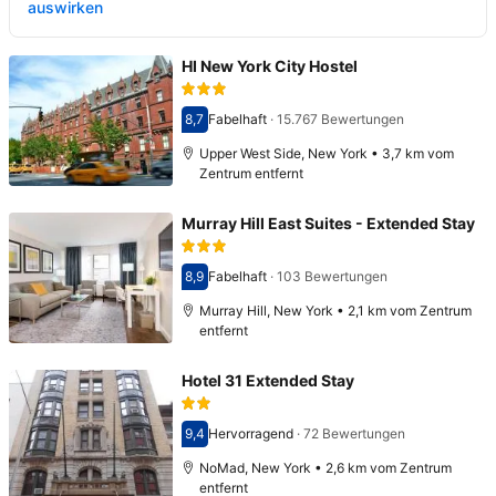
auswirken
HI New York City Hostel
8,7
Fabelhaft
·
15.767 Bewertungen
Bewertet mit 8,7
Upper West Side, New York • 3,7 km vom
Zentrum entfernt
Murray Hill East Suites - Extended Stay
8,9
Fabelhaft
·
103 Bewertungen
Bewertet mit 8,9
Murray Hill, New York • 2,1 km vom Zentrum
entfernt
Hotel 31 Extended Stay
9,4
Hervorragend
·
72 Bewertungen
Bewertet mit 9,4
NoMad, New York • 2,6 km vom Zentrum
entfernt