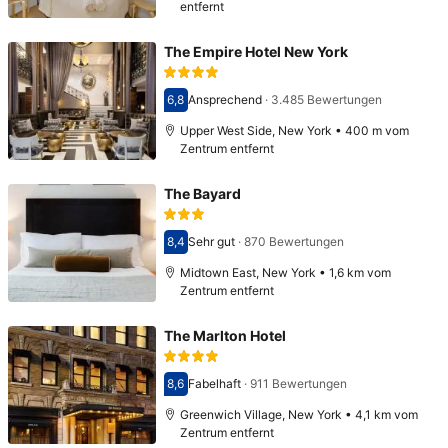
entfernt
The Empire Hotel New York
6,8
Ansprechend
·
3.485 Bewertungen
Bewertet mit 6,8
Upper West Side, New York • 400 m vom
Zentrum entfernt
The Bayard
8,4
Sehr gut
·
870 Bewertungen
Bewertet mit 8,4
Midtown East, New York • 1,6 km vom
Zentrum entfernt
The Marlton Hotel
8,6
Fabelhaft
·
911 Bewertungen
Bewertet mit 8,6
Greenwich Village, New York • 4,1 km vom
Zentrum entfernt