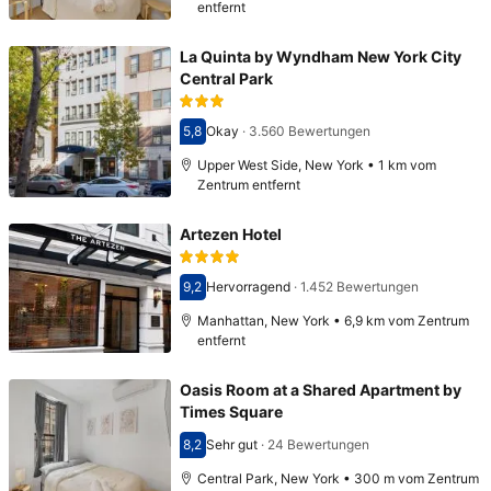
entfernt
La Quinta by Wyndham New York City
Central Park
5,8
Okay
·
3.560 Bewertungen
Bewertet mit 5,8
Upper West Side, New York • 1 km vom
Zentrum entfernt
Artezen Hotel
9,2
Hervorragend
·
1.452 Bewertungen
Bewertet mit 9,2
Manhattan, New York • 6,9 km vom Zentrum
entfernt
Oasis Room at a Shared Apartment by
Times Square
8,2
Sehr gut
·
24 Bewertungen
Bewertet mit 8,2
Central Park, New York • 300 m vom Zentrum