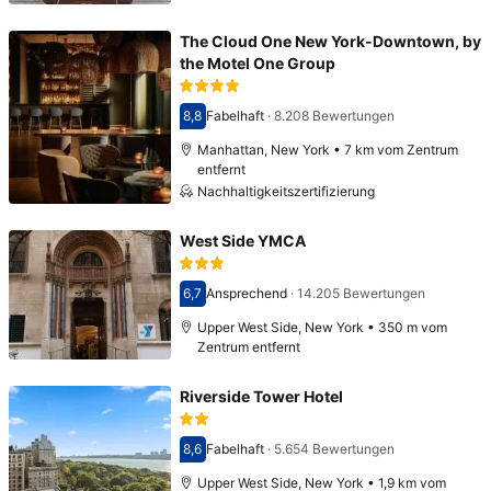
The Cloud One New York-Downtown, by
the Motel One Group
8,8
Fabelhaft
·
8.208 Bewertungen
Bewertet mit 8,8
Manhattan, New York • 7 km vom Zentrum
entfernt
Nachhaltigkeitszertifizierung
West Side YMCA
6,7
Ansprechend
·
14.205 Bewertungen
Bewertet mit 6,7
Upper West Side, New York • 350 m vom
Zentrum entfernt
Riverside Tower Hotel
8,6
Fabelhaft
·
5.654 Bewertungen
Bewertet mit 8,6
Upper West Side, New York • 1,9 km vom