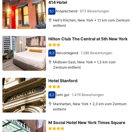
414 Hotel
6,1
Ansprechend
·
673 Bewertungen
Bewertet mit 6,1
Hell's Kitchen, New York • 1,1 km vom Zentrum
entfernt
Hilton Club The Central at 5th New York
9,3
Hervorragend
·
1.286 Bewertungen
Bewertet mit 9,3
Midtown East, New York • 1,3 km vom
Zentrum entfernt
Hotel Stanford
8,2
Sehr gut
·
1.476 Bewertungen
Bewertet mit 8,2
Manhattan, New York • 2,3 km vom Zentrum
entfernt
M Social Hotel New York Times Square