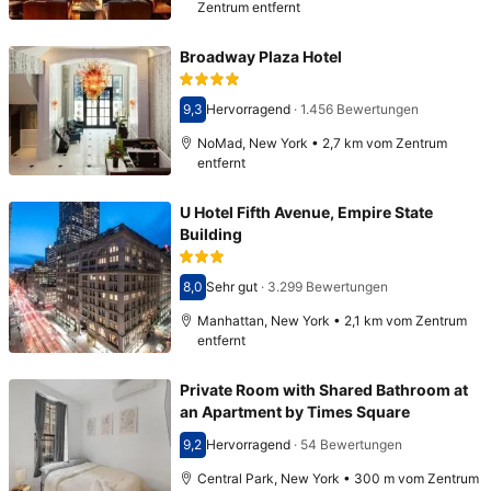
Zentrum entfernt
Broadway Plaza Hotel
9,3
Hervorragend
·
1.456 Bewertungen
Bewertet mit 9,3
NoMad, New York • 2,7 km vom Zentrum
entfernt
U Hotel Fifth Avenue, Empire State
Building
8,0
Sehr gut
·
3.299 Bewertungen
Bewertet mit 8,0
Manhattan, New York • 2,1 km vom Zentrum
entfernt
Private Room with Shared Bathroom at
an Apartment by Times Square
9,2
Hervorragend
·
54 Bewertungen
Bewertet mit 9,2
Central Park, New York • 300 m vom Zentrum