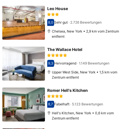
Leo House
8,0
Sehr gut
·
2.726 Bewertungen
Bewertet mit 8,0
Chelsea, New York • 2,9 km vom Zentrum
entfernt
The Wallace Hotel
9,3
Hervorragend
·
1.149 Bewertungen
Bewertet mit 9,3
Upper West Side, New York • 1,5 km vom
Zentrum entfernt
Romer Hell's Kitchen
8,7
Fabelhaft
·
5.123 Bewertungen
Bewertet mit 8,7
Hell's Kitchen, New York • 0,6 km vom
Zentrum entfernt