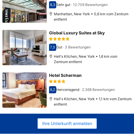
8,3
Sehr gut
·
12.709 Bewertungen
Bewertet mit 8,3
Manhattan, New York • 0,6 km vom Zentrum
entfernt
Global Luxury Suites at Sky
7,3
Gut
·
3 Bewertungen
Bewertet mit 7,3
Hell's Kitchen, New York • 1,6 km vom
Zentrum entfernt
Hotel Scherman
9,2
Hervorragend
·
2.368 Bewertungen
Bewertet mit 9,2
Hell's Kitchen, New York • 1,1 km vom Zentrum
entfernt
Ihre Unterkunft anmelden