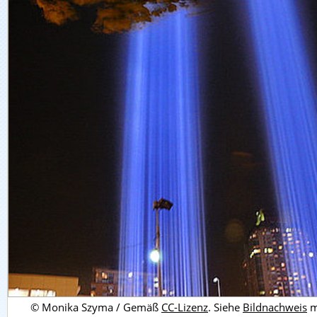
© Monika Szyma / Gemäß
CC-Lizenz
. Siehe
Bildnachweis
m