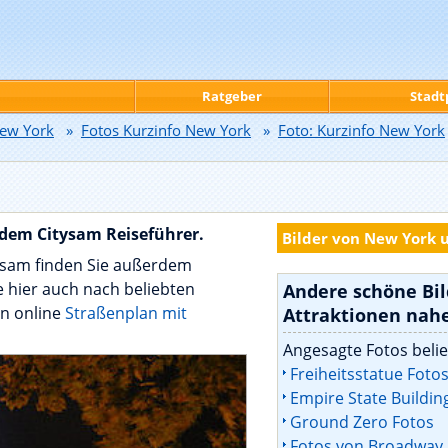
Ratgeber
Stadt
ew York
»
Fotos Kurzinfo New York
»
Foto: Kurzinfo New York
dem Citysam Reiseführer.
Bilder von New York 
tysam finden Sie außerdem
 hier auch nach beliebten
Andere schöne Bi
n online
Straßenplan mit
Attraktionen nah
Angesagte Fotos belie
Freiheitsstatue Foto
Empire State Buildin
Ground Zero Fotos
Fotos von Broadway