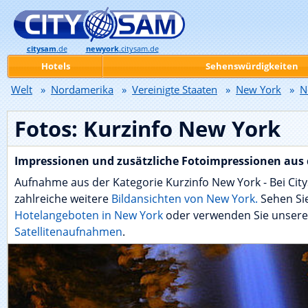
citysam
.de
newyork
.citysam.de
Hotels
Sehenswürdigkeiten
Welt
»
Nordamerika
»
Vereinigte Staaten
»
New York
»
N
Fotos: Kurzinfo New York
Impressionen und zusätzliche Fotoimpressionen aus 
Aufnahme aus der Kategorie Kurzinfo New York - Bei Ci
zahlreiche weitere
Bildansichten von New York.
Sehen Sie
Hotelangeboten in New York
oder verwenden Sie unsere
Satellitenaufnahmen
.