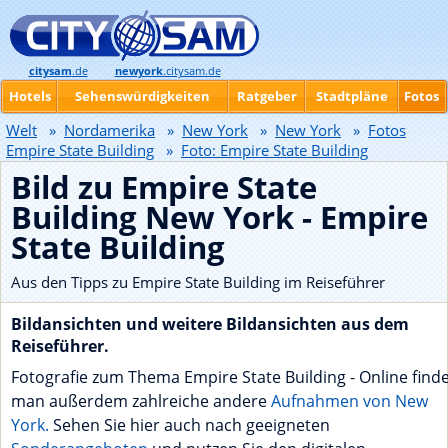
citysam
.de
newyork
.citysam.de
Hotels
Sehenswürdigkeiten
Ratgeber
Stadtpläne
Fotos
Welt
»
Nordamerika
»
New York
»
New York
»
Fotos
Empire State Building
»
Foto: Empire State Building
Bild zu Empire State
Building New York - Empire
State Building
Aus den Tipps zu Empire State Building im Reiseführer
Bildansichten und weitere Bildansichten aus dem
Reiseführer.
Fotografie zum Thema Empire State Building - Online find
man außerdem zahlreiche andere
Aufnahmen von New
York.
Sehen Sie hier auch nach geeigneten