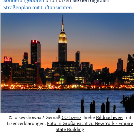
Sonderangeboten
und nutzen Sie den digitalen
Straßenplan mit Luftansichten
.
© joiseyshowaa / Gemäß
CC-Lizenz
. Siehe
Bildnachweis
mit
Lizenzerklärungen.
Foto in Großansicht zu New York - Empire
State Building