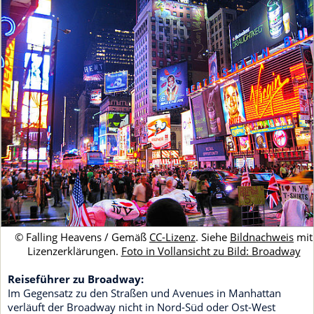
© Falling Heavens / Gemäß
CC-Lizenz
. Siehe
Bildnachweis
mit
Lizenzerklärungen.
Foto in Vollansicht zu Bild: Broadway
Reiseführer zu Broadway:
Im Gegensatz zu den Straßen und Avenues in Manhattan
verläuft der Broadway nicht in Nord-Süd oder Ost-West