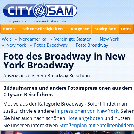
citysam
.de
newyork
.citysam.de
Hotels
Sehenswürdigkeiten
Ratgeber
Stadtpläne
Fotos
Welt
»
Nordamerika
»
Vereinigte Staaten
»
New York
»
New York
»
Fotos Broadway
»
Foto: Broadway
Foto des Broadway in New
York Broadway
Auszug aus unserem Broadway Reiseführer
Bildaufnamen und andere Fotoimpressionen aus dem
Citysam Reiseführer.
Motive aus der Kategorie Broadway - Sofort findet man
zusätzlich viele andere
Impressionen von New York.
Sehe
Sie hier auch nach schönen
Hotelangeboten
und nutzen
Sie unseren interaktiven
Straßenplan mit Satellitenbildern